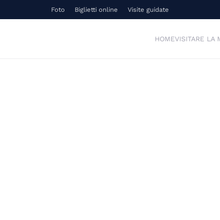
Foto
Biglietti online
Visite guidate
HOME
VISITARE LA